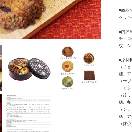
■商品
クッキ
■内容
チョコ
枚、シ
■原材
（チョ
糖、ア
（サブ
ーモン
（絞り
糖、卵
（ショ
糖、ア
（抹茶