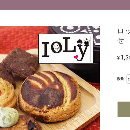
ロ
1,3
¥
数量