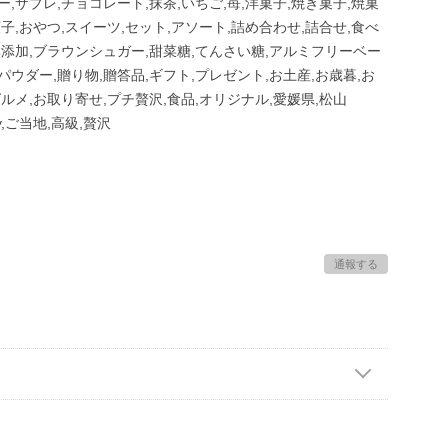
ー,サブレ,チョコレート,抹茶,いちご,苺,洋菓子,焼き菓子,焼菓
菓子,おやつ,スイーツ,セット,アソート,詰め合わせ,詰合せ,食べ
無添加,ブラウンシュガー,甜菜糖,てんさい糖,アルミフリーベー
パウダー,贈り物,贈答品,ギフト,プレゼント,お土産,お歳暮,お
グルメ,お取り寄せ,プチ贅沢,食品,オリジナル,愛媛県,松山
Ly,ご当地,高級,贅沢
通報する