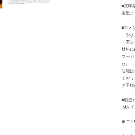
■賞味
製造よ
■コメ
－やさ
－安心
材料に
マーガ
た。
油脂は
ており
お子様
■製造
IoLy
※ご不