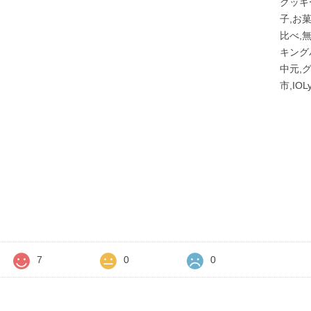
クッキ
子,お
比べ,
キング
中元,
市,IO
価
7
0
0