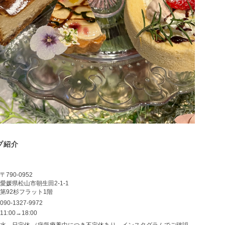
プ紹介
〒790-0952
愛媛県松山市朝生田2-1-1
第92杉フラット1階
090-1327-9972
11:00→18:00